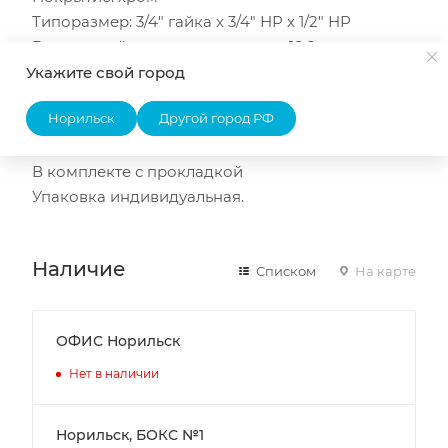
Типоразмер: 3/4" гайка х 3/4" НР х 1/2" НР
Внутренний диаметр под излив: 18,2 мм
Рабочее давление: < 0,3 МПа
Укажите свой город
Пропускная способность: 16 л/мин при 0,3 МПа
Норильск
Другой город РФ
Ключ: S28
Ресурс эксплуатации: 150 000 циклов
В комплекте с прокладкой
Упаковка индивидуальная.
Наличие
Списком
На карте
ОФИС Норильск
Нет в наличии
Норильск, БОКС №1