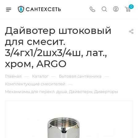
0
Дайвотер штоковый
для смесит.
3/4гх1/2шх3/4ш, лат.,
хром, ARGO
—
—
—
Главная
Каталог
Бытовая сантехника
—
Комплектующие смесителей
Механизмы для перекл. душа, Дайвотеры, Диверторы