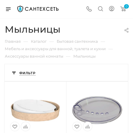
0
Мыльницы
—
—
—
Главная
Каталог
Бытовая сантехника
—
Мебель и аксессуары для ванной, туалета и кухни
—
Аксессуары ванной комнаты
Мыльницы
ФИЛЬТР