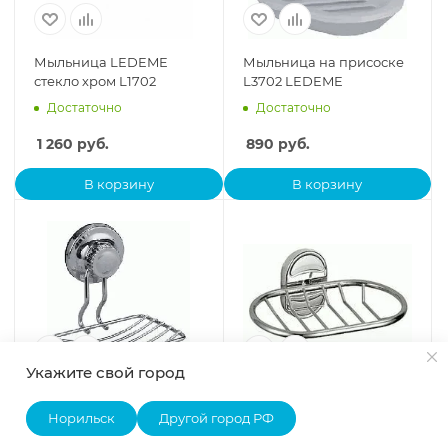
Мыльница LEDEME
Мыльница на присоске
стекло хром L1702
L3702 LEDEME
Достаточно
Достаточно
1 260
руб.
890
руб.
В корзину
В корзину
Укажите свой город
Мыльница присоске
Мыльница решётка
L3702-1 LEDEME
(L1902-1) LEDEME
Норильск
Другой город РФ
Достаточно
Мало