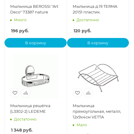
Мыльница BEROSSI "Art
Мыльница д.19 TERMA
Deco" 73387 nature
20151 пластик.
Много
Достаточно
196
руб.
120
руб.
В корзину
В корзину
Мыльница решётка
Мыльница
(L3302-2) LEDEME
прямоугольная, металл,
12х9х4см VETTA
Достаточно
Мало
1 348
руб.