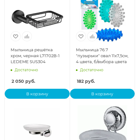
Мыльница решётка
Мыльница 76.7
хром, черная L71702B-1
"пузырьки" овал 11х7,5см,
LEDEME SUS304
4 цвета, б/выбора цвета
Достаточно
Достаточно
2 050
руб.
182
руб.
В корзину
В корзину