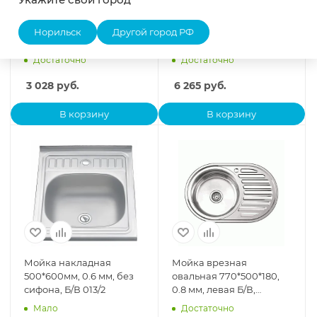
Мойка врезная
Мойка накладная
700*500*180, 0.8 мм,
800*600, 0.6 мм,
Норильск
Другой город РФ
двойная Б/В MELANA
двойная, Б/В, MELANA
универс., нержавейка
нержавейка
Достаточно
Достаточно
3 028
руб.
6 265
руб.
В корзину
В корзину
Мойка накладная
Мойка врезная
500*600мм, 0.6 мм, без
овальная 770*500*180,
сифона, Б/В 013/2
0.8 мм, левая Б/В,
LEDEME L87750-L
Мало
Достаточно
глянцевая, нержавейка