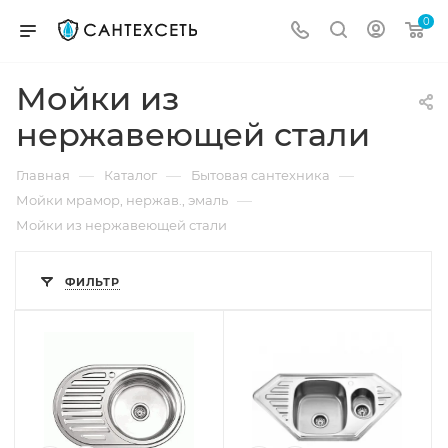
0
Мойки из
нержавеющей стали
—
—
—
Главная
Каталог
Бытовая сантехника
—
Мойки мрамор, нержав., эмаль
Мойки из нержавеющей стали
ФИЛЬТР