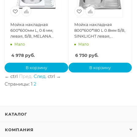
Мойка накладная
Мойка накладная
600*600мм L, 0.6 мм,
800*600*180 L 0.8мм Б/В,
левая, Б/В, MELANA
SINKLIGHT левая,
нержавейка
прямоуг. глянец,
Мало
Мало
нержавейка
4 978
руб.
6 750
руб.
В корзину
В корзину
←
ctrl
Пред.
След.
ctrl
→
Страницы:
1
2
КАТАЛОГ
КОМПАНИЯ