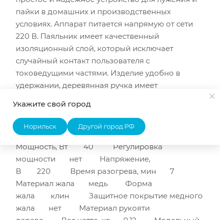
пайки в домашних и производственных
условиях. Аппарат питается напрямую от сети
220 В. Паяльник имеет качественный
изоляционный слой, который исключает
случайный контакт пользователя с
токоведущими частями. Изделие удобно в
удержании, деревянная ручка имеет
классическую форму и не нагревается в
Укажите свой город
процессе эксплуатации. Технические
характеристики REXANT ПД 220В 40Вт дерев./
Норильск
Другой город РФ
ручк. ЭПСН 12-0240 Тип паяльник
Мощность, Вт 40 Регулировка
мощности нет Напряжение,
В 220 Время разогрева, мин 7
Материал жала медь Форма
жала клин Защитное покрытие медного
жала нет Материал рукояти