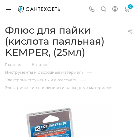
0
Флюс для пайки
(кислота паяльная)
KEMPER, (25мл)
—
—
Главная
Каталог
—
Инструменты и расходные материалы
—
Электроинструменты и аксессуары
Электрические паяльники и разходные материалы