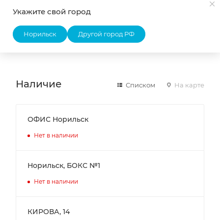
жидкого припоя при пайке углеродистых и
Укажите свой город
низколегированных сталей, меди, никеля и их
Норильск
Другой город РФ
сплавов. Это одно из самых распространенных
средств для пайки.
Наличие
Списком
На карте
ОФИС Норильск
Нет в наличии
Норильск, БОКС №1
Нет в наличии
КИРОВА, 14