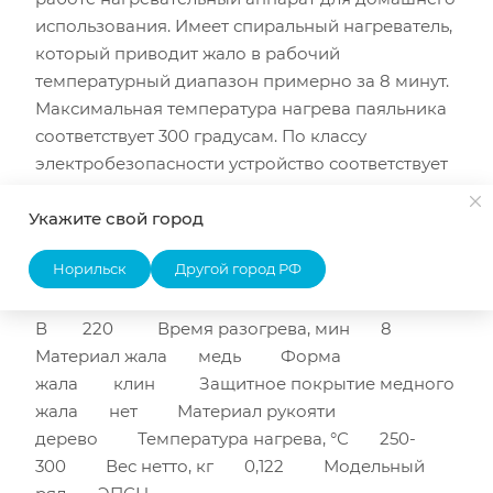
использования. Имеет спиральный нагреватель,
который приводит жало в рабочий
температурный диапазон примерно за 8 минут.
Максимальная температура нагрева паяльника
соответствует 300 градусам. По классу
электробезопасности устройство соответствует
II. Длина рукоятки 123 мм. Технические
характеристики REXANT ПД 220В 65Вт дерев./
Укажите свой город
ручк. ЭПСН 12-0265 Тип паяльник
Норильск
Другой город РФ
Мощность, Вт 65 Регулировка
мощности нет Напряжение,
В 220 Время разогрева, мин 8
Материал жала медь Форма
жала клин Защитное покрытие медного
жала нет Материал рукояти
дерево Температура нагрева, °С 250-
300 Вес нетто, кг 0,122 Модельный