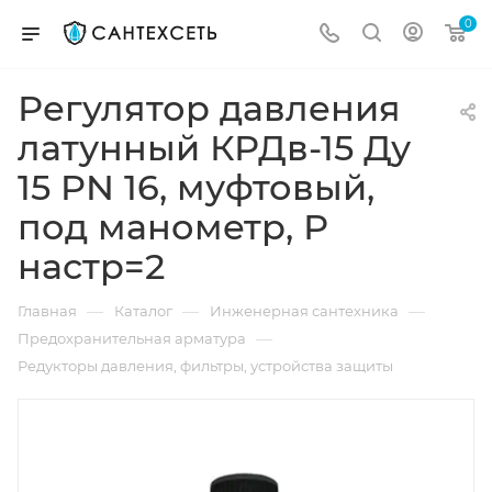
0
Регулятор давления
латунный КРДв-15 Ду
15 PN 16, муфтовый,
под манометр, Р
настр=2
—
—
—
Главная
Каталог
Инженерная сантехника
—
Предохранительная арматура
Редукторы давления, фильтры, устройства защиты