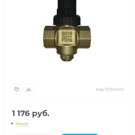
Код:
172114010
1 176
руб.
Много