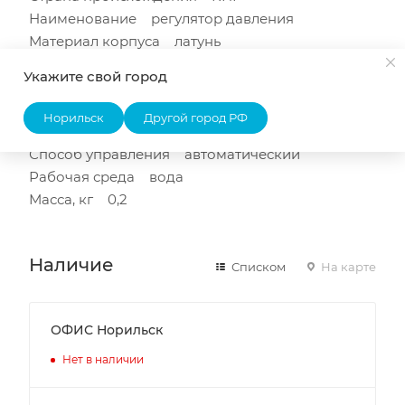
Наименование регулятор давления
Материал корпуса латунь
Тип присоединения муфта-муфта
Укажите свой город
DN 15
PN, кгс/см2 16
Норильск
Другой город РФ
Модель КРДв
Способ управления автоматический
Рабочая среда вода
Масса, кг 0,2
Наличие
Списком
На карте
ОФИС Норильск
Нет в наличии