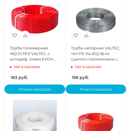
Труба полимерная
Труба напорная VALTEC,
16(2,0) PEX VALTEC, c
тип PE-Xa 20(2.8) из
антидиф. слоем EVOH,
сшитого полиэтилена с
бухта 100м, цена за 1
барьерным слоем EVOH,
Нет в наличии
Нет в наличии
пог.м.
бухта 100 м
163
руб.
156
руб.
Можно заказать
Можно заказать