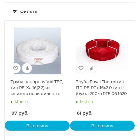
ФИЛЬТР
Труба напорная VALTEC,
Труба Royal Thermo из
тип PE-Xa 16(2.2) из
ПП PE-RT d16x2.0 тип II
сшитого полиэтилена с
(бухта 200м) RTE 06.1620
барьерным слоем EVOH,
Много
Много
бухта 100 м
97
руб.
61
руб.
В корзину
В корзину