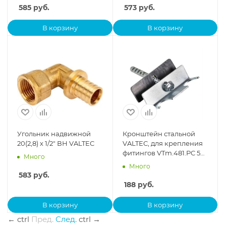
585
руб.
573
руб.
В корзину
В корзину
Угольник надвижной
Кронштейн стальной
20(2,8) х 1/2" ВН VALTEC
VALTEC, для крепления
фитингов VTm.481.PC 50
Много
мм
Много
583
руб.
188
руб.
В корзину
В корзину
←
ctrl
Пред.
След.
ctrl
→