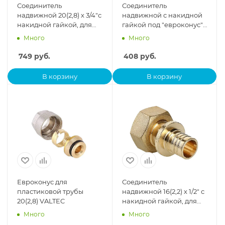
Соединитель
Соединитель
надвижной 20(2,8) х 3/4"с
надвижной с накидной
накидной гайкой, для
гайкой под "евроконус"
ручного инструмента
3/4" х 16 (2,2) мм VALTEC
Много
Много
749
руб.
408
руб.
В корзину
В корзину
Евроконус для
Соединитель
пластиковой трубы
надвижной 16(2,2) х 1/2" с
20(2,8) VALTEC
накидной гайкой, для
ручного инструмента
Много
Много