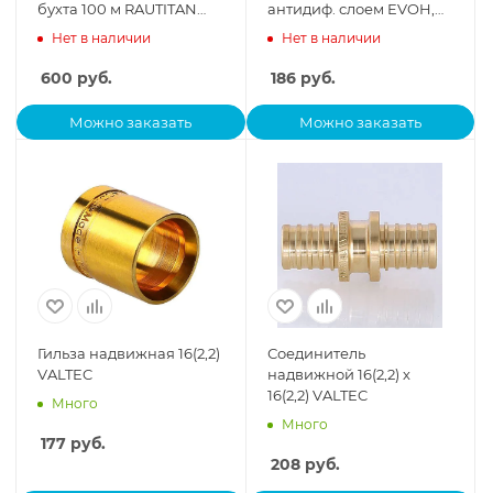
бухта 100 м RAUTITAN
антидиф. слоем EVOH,
stabil REHAU
бухта 100м, цена за 1
Нет в наличии
Нет в наличии
пог.м.
600
руб.
186
руб.
Можно заказать
Можно заказать
Гильза надвижная 16(2,2)
Соединитель
VALTEC
надвижной 16(2,2) х
16(2,2) VALTEC
Много
Много
177
руб.
208
руб.