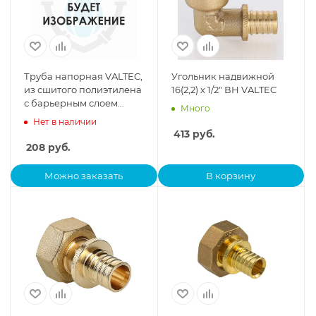
Труба напорная VALTEC,
Угольник надвижной
из сшитого полиэтилена
16(2,2) х 1/2" ВН VALTEC
с барьерным слоем
Много
EVOH, тип PE-Xa 25(3,5)
Нет в наличии
бухта 50 м
413
руб.
208
руб.
Можно заказать
В корзину