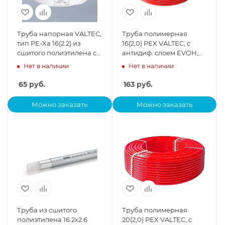
Труба напорная VALTEC,
Труба полимерная
тип PE-Xa 16(2.2) из
16(2,0) PEX VALTEC, c
сшитого полиэтилена с
антидиф. слоем EVOH,
барьерным слоем EVOH,
бухта 600 м, цена за 1
Нет в наличии
Нет в наличии
бухта 200 м
пог.м.
65
руб.
163
руб.
Можно заказать
Можно заказать
Труба из сшитого
Труба полимерная
полиэтилена 16.2х2.6
20(2,0) PEX VALTEC, c