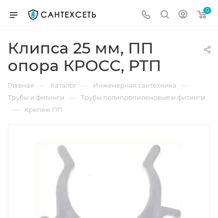
0
Клипса 25 мм, ПП
опора КРОСС, РТП
—
—
—
Главная
Каталог
Инженерная сантехника
—
Трубы и фитинги
Трубы полипропиленовые и фитинги
—
Крепеж ПП