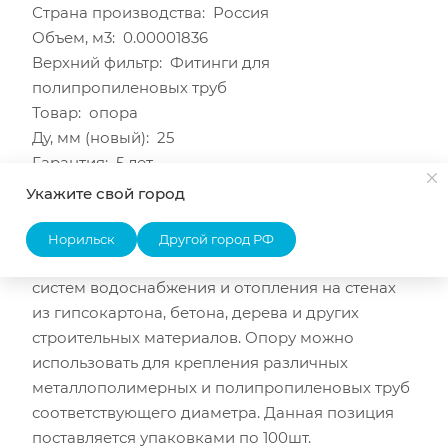
Страна производства: Россия
Объем, м3: 0.00001836
Верхний фильтр: Фитинги для
полипропиленовых труб
Товар: опора
Ду, мм (новый): 25
Гарантия: 5 лет
Бренд: Кросс
Укажите свой город
ОПИСАНИЕ
Опора полипропиленовая одинарная 25 КРОСС
Норильск
Другой город РФ
предназначена для фиксации трубопроводов
систем водоснабжения и отопления на стенах
из гипсокартона, бетона, дерева и других
строительных материалов. Опору можно
использовать для крепления различных
металлополимерных и полипропиленовых труб
соответствующего диаметра. Данная позиция
поставляется упаковками по 100шт.