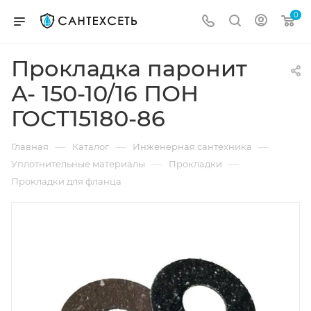
0
Прокладка паронит
А- 150-10/16 ПОН
ГОСТ15180-86
—
—
—
Главная
Каталог
Инженерная сантехника
—
—
Уплотнительные материалы
Прокладки
Прокладки для фланца