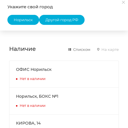
PN, кгс/см2 10(16)
Укажите свой город
Рабочая среда вода
Норильск
Другой город РФ
Масса, кг 0,066
Толщина, мм 2
Наличие
Списком
На карте
ОФИС Норильск
Нет в наличии
Норильск, БОКС №1
Нет в наличии
КИРОВА, 14