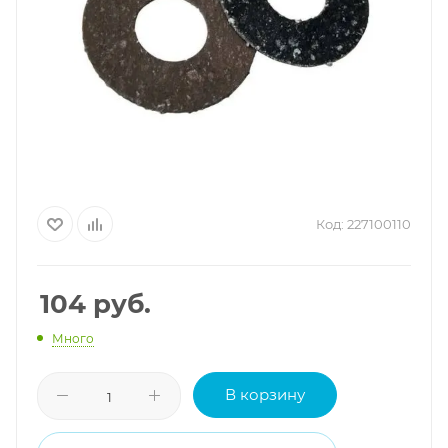
Код:
227100110
104
руб.
Много
В корзину