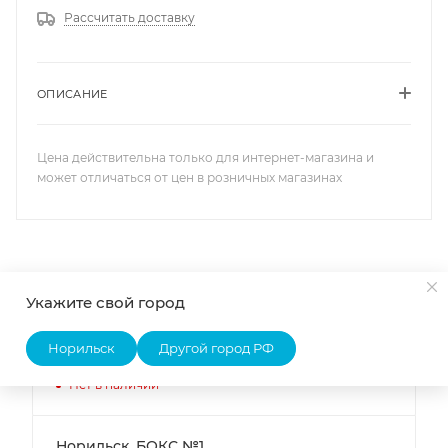
Рассчитать доставку
ОПИСАНИЕ
Цена действительна только для интернет-магазина и
может отличаться от цен в розничных магазинах
Наличие
Списком
На карте
Укажите свой город
Норильск
Другой город РФ
ОФИС Норильск
Нет в наличии
Норильск, БОКС №1