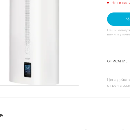
Нет в нал
М
Наши менедж
вами и уточн
ОПИСАНИЕ
Цена действ
от цен в ро
е