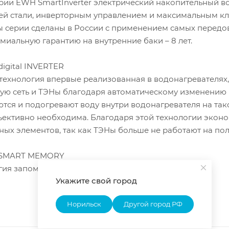
серии EWH SmartInverter электрический накопительный в
й стали, инверторным управлением и максимальным кла
ы серии сделаны в России с применением самых передо
миальную гарантию на внутренние баки – 8 лет.
digital INVERTER
технология впервые реализованная в водонагревателях,
кую сеть и ТЭНы благодаря автоматическому изменению
тся и подогревают воду внутри водонагревателя на так
ективно необходима. Благодаря этой технологии эконо
ных элементов, так как ТЭНы больше не работают на пол
 SMART MEMORY
гия запоминаний привычек пользователя.
Укажите свой город
Норильск
Другой город РФ