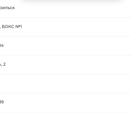
рильск
, БОКС №1
14
, 2
39