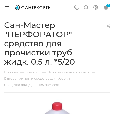
0
Сан-Мастер
"ПЕРФОРАТОР"
средство для
прочистки труб
жидк. 0,5 л. *5/20
—
—
—
Главная
Каталог
Товары для дома и сада
—
Бытовая химия и средства для уборки
Средства для удаления засоров