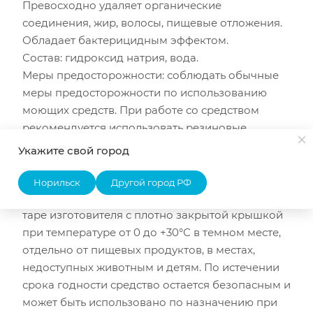
Превосходно удаляет органические
соединения, жир, волосы, пищевые отложения.
Обладает бактерицидным эффектом.
Состав: гидроксид натрия, вода.
Меры предосторожности: соблюдать обычные
меры предосторожности по использованию
моющих средств. При работе со средством
рекомендуется использовать резиновые
перчатки. При попадании на слизистую
Укажите свой город
оболочку глаз и кожу - промыть большим
количеством воды.
Норильск
Другой город РФ
Условия хранения и срок годности: хранить в
таре изготовителя с плотно закрытой крышкой
при температуре от 0 до +30°С в темном месте,
отдельно от пищевых продуктов, в местах,
недоступных животным и детям. По истечении
срока годности средство остается безопасным и
может быть использовано по назначению при