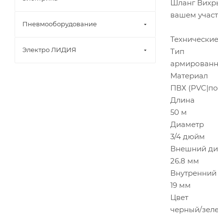
Шланг Вихрь
вашем участ
Пневмооборудование
Технические
Электро ЛИДИЯ
Тип
армирован
Материал
ПВХ (PVC|п
Длина
50 м
Диаметр
3/4 дюйм
Внешний ди
26.8 мм
Внутренний
19 мм
Цвет
черный/зел