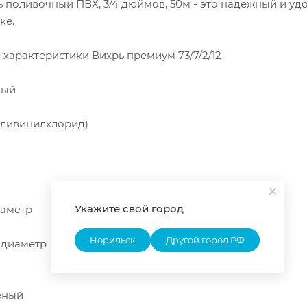
 поливочный ПВХ, 3/4 дюймов, 50м - это надежный и уд
ке.
 характеристики Вихрь премиум 73/7/2/12
ный
оливинилхлорид)
Укажите свой город
аметр
Норильск
Другой город РФ
 диаметр
еный