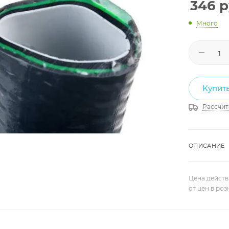
346
р
Много
Купить
Рассчит
ОПИСАНИЕ
Цена действ
от цен в ро