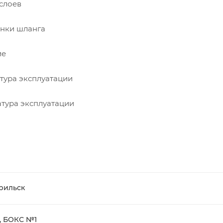
слоев
енки шланга
ие
тура эксплуатации
тура эксплуатации
рильск
, БОКС №1