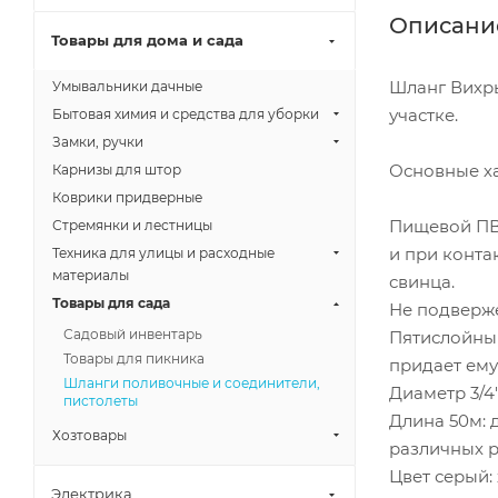
Описани
Товары для дома и сада
Шланг Вихрь
Умывальники дачные
участке.
Бытовая химия и средства для уборки
Замки, ручки
Основные ха
Карнизы для штор
Коврики придверные
Пищевой ПВХ
Стремянки и лестницы
и при конта
Техника для улицы и расходные
материалы
свинца.
Товары для сада
Не подверже
Садовый инвентарь
Пятислойный
Товары для пикника
придает ему
Шланги поливочные и соединители,
Диаметр 3/4
пистолеты
Длина 50м: 
Хозтовары
различных р
Цвет серый:
Электрика