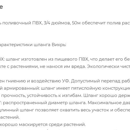
е
 поливочный ПВХ, 3/4 дюймов, 50м обеспечит полив рас
рактеристики шланга Вихрь:
: шланг изготовлен из пищевого ПВХ, что делает его б
кте с растениями, не нанося им вреда. Экологически чист
н гниению и воздействию УФ. Допустимый перепад рабоч
 армированный: шланг имеет пятислойную конструкцию
 прочность, устойчивость к изгибам. Шланг хорошо держ
": распространенный диаметр шланга. Максимальное дав
длинный шланг позволяет охватить весь участок и обесп
астений.
 хорошо маскируется среди растений.