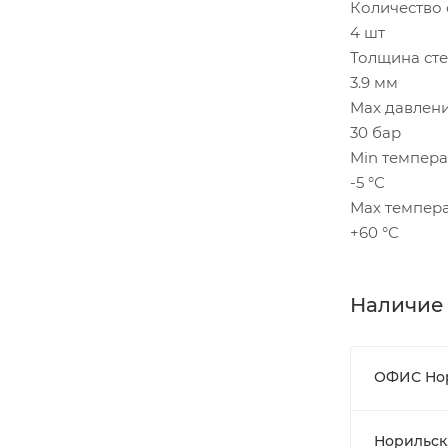
Количество 
4 шт
Толщина ст
3.9 мм
Max давлен
30 бар
Min темпера
-5 °С
Мах темпера
+60 °С
Наличие
ОФИС Но
Норильск