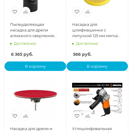
Пылеудаляющая
Насадка для
насадка для дрели
шлифмашинки с
алмазного сверления
липучкой 125 мм мягкая
vertextools М16-М22 20-
VertexTools 0080
Достаточно
Достаточно
16-22
6 365
руб.
566
руб.
В корзину
В корзину
Насадка для дрели и
Углошлифовальная