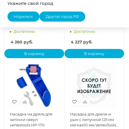
Укажите свой город
Виброшлифовальная
Углошлифовальная
Норильск
Другой город РФ
машина ВШМ-115Э
машина УШМ-125/1100А
Вихрь
Вихрь (ЖЦ)
Достаточно
Достаточно
4 260
руб.
4 227
руб.
В корзину
В корзину
Насадка на дрель для
Насадка для дрели и
заточки сверл
ушм с липучкой 125 мм
vertextools HP-170
мягкая10 мм VertexTools