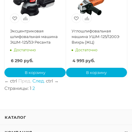
Эксцентриковая
Углошлифовальная
шлифовальная машина
машина УШМ-125/1200Э
ЭШМ-125/5Э Ресанта
Вихрь (ЖЦ)
Достаточно
Достаточно
6 290
руб.
4 995
руб.
В корзину
В корзину
←
ctrl
Пред.
След.
ctrl
→
Страницы:
1
2
КАТАЛОГ