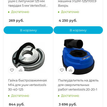
ушм с липучкой 125 мм
машина УШМ-125/1100Э
твердая 5 мм VertexTools
Вихрь
0077
Достаточно
Достаточно
269
руб.
4 250
руб.
В корзину
В корзину
Гайка быстрозажимная
Пылеудалитель на дрель
M14 для ушм vertextools
для сверлительных
30-40-125
работ vertextools 20-20-1
Достаточно
Достаточно
844
руб.
3 696
руб.