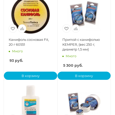
Канифоль сосновая Fit,
Припой с канифолью
20 г 60551
KEMPER, (вес 250 г,
диаметр 1,5 мм)
Много
Много
93
руб.
5 300
руб.
В корзину
В корзину