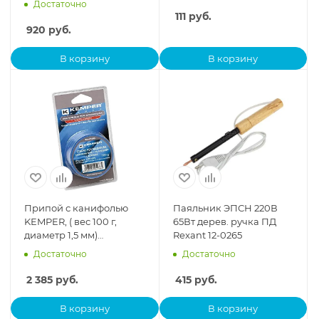
Достаточно
111
руб.
920
руб.
В корзину
В корзину
Припой с канифолью
Паяльник ЭПСН 220В
KEMPER, ( вес 100 г,
65Вт дерев. ручка ПД
диаметр 1,5 мм)
Rexant 12-0265
B070BS5AC1
Достаточно
Достаточно
2 385
руб.
415
руб.
В корзину
В корзину