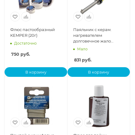
Флюс пастообразный
Паяльник с керам.
KEMPER (20г)
нагревателем
долговечное жало
Достаточно
220В/60Вт Rexant 12-0124
Мало
750
руб.
831
руб.
В корзину
В корзину