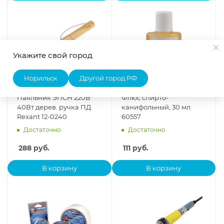
Укажите свой город
Норильск
Другой город РФ
Паяльник ЭПСН 220В
Флюс спирто-
40Вт дерев. ручка ПД
канифольный, 30 мл
Rexant 12-0240
60557
Достаточно
Достаточно
288
руб.
111
руб.
В корзину
В корзину