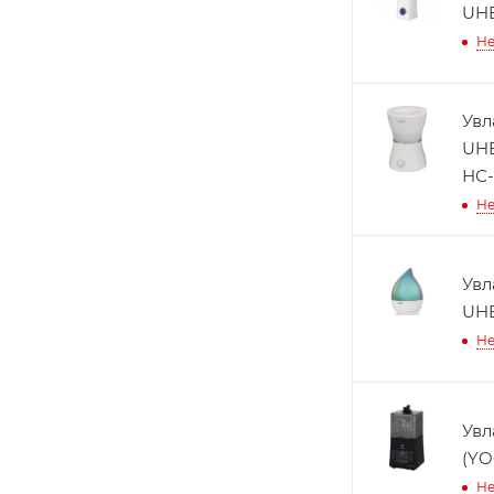
UHB
Не
Увл
UHB
НС-
Не
Увл
UHB
Не
Увл
(YO
Не