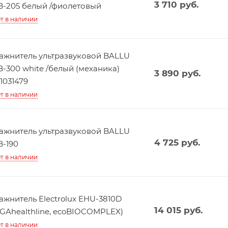
3 710
руб.
-205 белый /фиолетовый
т в наличии
ажнитель ультразвуковой BALLU
-300 white /белый (механика)
3 890
руб.
1031479
т в наличии
ажнитель ультразвуковой BALLU
4 725
руб.
-190
т в наличии
ажнитель Electrolux EHU-3810D
14 015
руб.
GAhealthline, ecoBIOCOMPLEX)
т в наличии