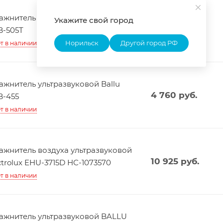
ажнитель ультразвуковой BALLU
Укажите свой город
3 585
руб.
-505T
Норильск
Другой город РФ
т в наличии
ажнитель ультразвуковой Ballu
4 760
руб.
-455
т в наличии
ажнитель воздуха ультразвуковой
10 925
руб.
ctrolux EHU-3715D НС-1073570
т в наличии
ажнитель ультразвуковой BALLU