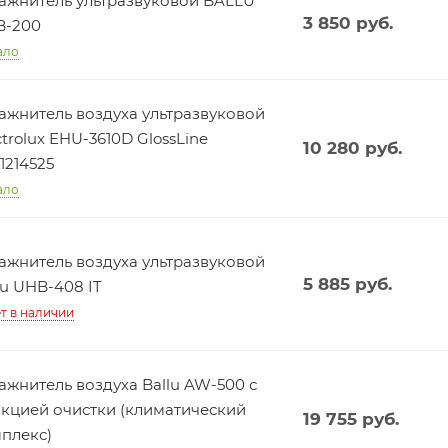
ажнитель ультразвуковой BALLU
3 850
руб.
B-200
ало
ажнитель воздуха ультразвуковой
ctrolux EHU-3610D GlossLine
10 280
руб.
1214525
ало
ажнитель воздуха ультразвуковой
5 885
руб.
lu UHB-408 IT
т в наличии
ажнитель воздуха Ballu AW-500 с
кцией очистки (климатический
19 755
руб.
плекс)