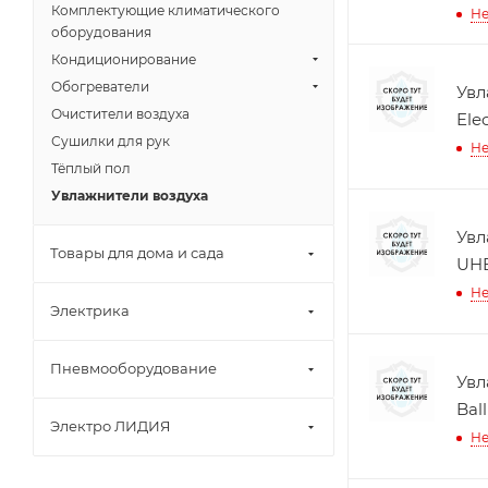
Комплектующие климатического
Не
оборудования
Кондиционирование
Обогреватели
Увл
Очистители воздуха
Ele
Сушилки для рук
Не
Тёплый пол
Увлажнители воздуха
Увл
Товары для дома и сада
UH
Не
Электрика
Пневмооборудование
Увл
Bal
Электро ЛИДИЯ
Не