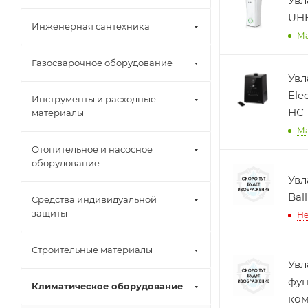
Увл
UH
Инженерная сантехника
М
Газосварочное оборудование
Увл
Ele
Инструменты и расходные
НС-
материалы
М
Отопительное и насосное
оборудование
Увл
Bal
Средства индивидуальной
защиты
Не
Строительные материалы
Увл
фун
Климатическое оборудование
ком