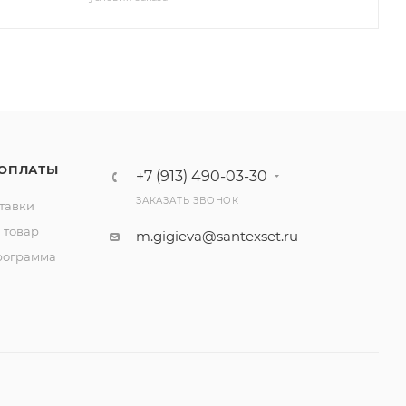
 ОПЛАТЫ
+7 (913) 490-03-30
ЗАКАЗАТЬ ЗВОНОК
тавки
 товар
m.gigieva@santexset.ru
рограмма