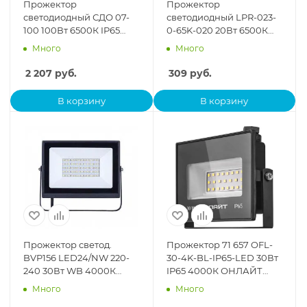
Прожектор
Прожектор
светодиодный СДО 07-
светодиодный LPR-023-
100 100Вт 6500К IP65
0-65K-020 20Вт 6500К
сер. IEK LPDO701-100-
1600лм IP65 103х99х23.5
Много
Много
K03
уличный Эра Б0052022
2 207
руб.
309
руб.
В корзину
В корзину
Прожектор светод.
Прожектор 71 657 OFL-
BVP156 LED24/NW 220-
30-4K-BL-IP65-LED 30Вт
240 30Вт WB 4000К
IP65 4000К ОНЛАЙТ
Philips 911401828981
71657
Много
Много