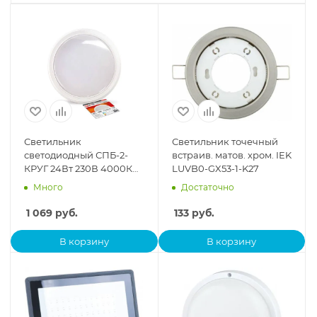
Светильник
Светильник точечный
светодиодный СПБ-2-
встраив. матов. хром. IEK
КРУГ 24Вт 230В 4000К
LUVB0-GX53-1-K27
1700лм 310мм бел. IN
Много
Достаточно
HOME 4690612020662
1 069
руб.
133
руб.
В корзину
В корзину