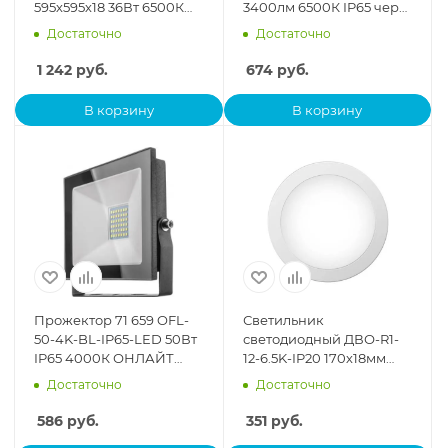
595х595х18 36Вт 6500К
3400лм 6500К IP65 черн.
IP40 3500лм 175–265В
(TKL) TOKOV ELECTRIC
Достаточно
Достаточно
призма TOKOV
TKL-FL/LED-50-6.5K-IP65
ELECTRICTKE-DVO
1 242
руб.
674
руб.
В корзину
В корзину
Прожектор 71 659 OFL-
Светильник
50-4K-BL-IP65-LED 50Вт
светодиодный ДВО-R1-
IP65 4000К ОНЛАЙТ
12-6.5K-IP20 170х18мм
71659
12Вт 960лм 6500К IP20
Достаточно
Достаточно
TOKOV ELECTRIC TOK-
R1-1
586
руб.
351
руб.