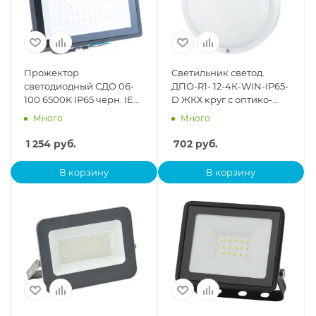
Прожектор
Светильник светод.
светодиодный СДО 06-
ДПО-R1- 12-4К-WIN-IP65-
100 6500K IP65 черн. IEK
D ЖКХ круг с оптико-
LPDO601-100-65-K02
микр. датч. TOKOV
Много
Много
ELECTRIC
1 254
руб.
702
руб.
В корзину
В корзину