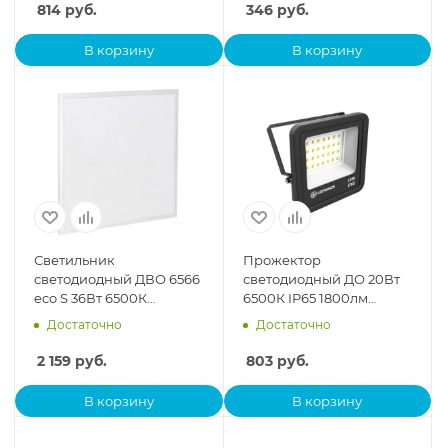
814
руб.
346
руб.
В корзину
В корзину
Светильник
Прожектор
светодиодный ДВО 6566
светодиодный ДО 20Вт
eco S 36Вт 6500К
6500К IP65 1800лм
универс. без драйвера
LEDVANCE
Достаточно
Достаточно
ультратонкая панель IEK
4058075709270
LDV
2 159
руб.
803
руб.
В корзину
В корзину