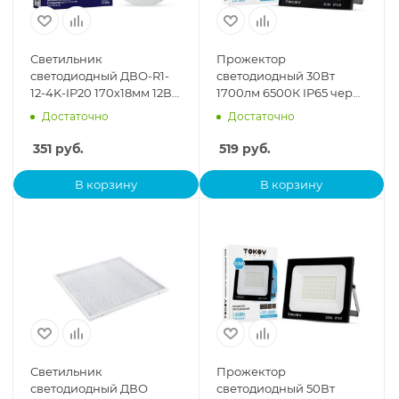
Светильник
Прожектор
светодиодный ДВО-R1-
светодиодный 30Вт
12-4K-IP20 170х18мм 12Вт
1700лм 6500К IP65 черн.
960лм 4000К IP20
(TKL) TOKOV ELECTRIC
Достаточно
Достаточно
TOKOV ELECTRIC TOK-
TKL-FL/LED-30-6.5K-IP65
R1-12-
351
руб.
519
руб.
В корзину
В корзину
Светильник
Прожектор
светодиодный ДВО
светодиодный 50Вт