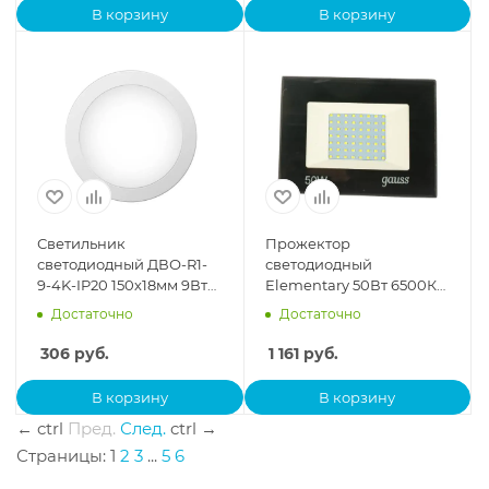
В корзину
В корзину
Светильник
Прожектор
светодиодный ДВО-R1-
светодиодный
9-4K-IP20 150х18мм 9Вт
Elementary 50Вт 6500К
630лм 4000К IP20
4500лм IP65 200-240В
Достаточно
Достаточно
TOKOV ELECTRIC TOK-
PROMO черн. Gauss
R1-9-4K-
613100350P
306
руб.
1 161
руб.
В корзину
В корзину
←
ctrl
Пред.
След.
ctrl
→
Страницы:
1
2
3
...
5
6