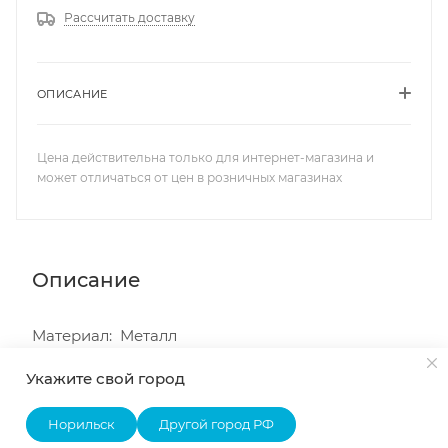
Рассчитать доставку
ОПИСАНИЕ
Цена действительна только для интернет-магазина и
может отличаться от цен в розничных магазинах
Описание
Материал: Металл
Цвет: хром
Укажите свой город
Норильск
Другой город РФ
Наличие
Списком
На карте