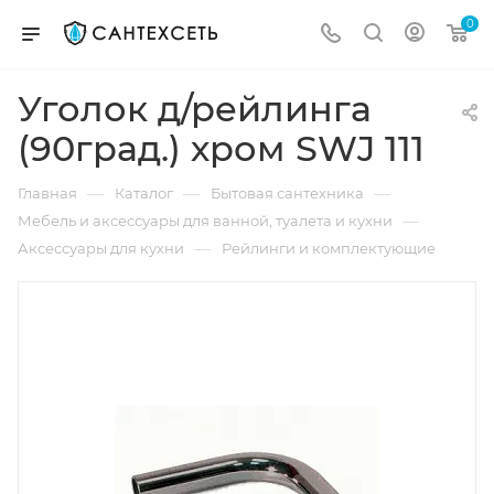
0
Уголок д/рейлинга
(90град.) хром SWJ 111
—
—
—
Главная
Каталог
Бытовая сантехника
—
Мебель и аксессуары для ванной, туалета и кухни
—
Аксессуары для кухни
Рейлинги и комплектующие