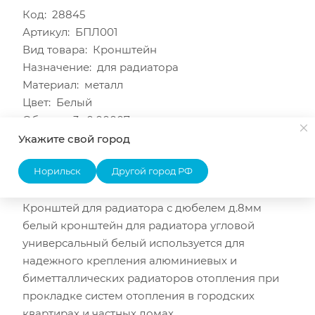
Код: 28845
Артикул: БПЛ001
Вид товара: Кронштейн
Назначение: для радиатора
Материал: металл
Цвет: Белый
Объем, м3: 0.00007
В упаковке шт: 1
Укажите свой город
Товар: кронштейн
Норильск
Другой город РФ
Бренд: Прочее
ОПИСАНИЕ
Кронштей для радиатора с дюбелем д.8мм
белый кронштейн для радиатора угловой
универсальный белый используется для
надежного крепления алюминиевых и
биметталлических радиаторов отопления при
прокладке систем отопления в городских
квартирах и частных домах.