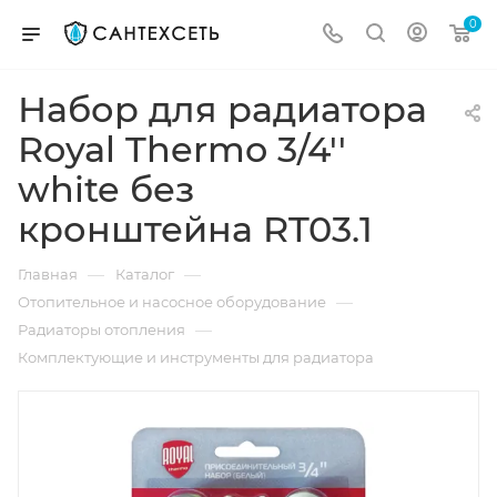
0
Набор для радиатора
Royal Thermo 3/4''
white без
кронштейна RT03.1
—
—
Главная
Каталог
—
Отопительное и насосное оборудование
—
Радиаторы отопления
Комплектующие и инструменты для радиатора