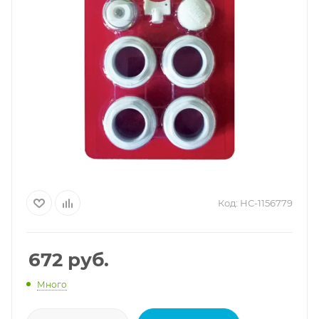
Код:
НС-1156779
672
руб.
Много