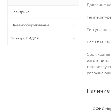
Давление на
Электрика
Температура
Пневмооборудование
Тип упаковк
Электро ЛИДИЯ
Вес 1 п.м., 96
Срок хранен
изготовител
теплоизлуча
разрушающи
Наличие
ОФИС Но