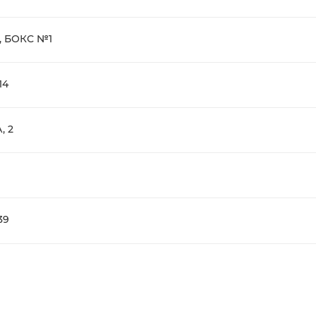
, БОКС №1
14
, 2
39