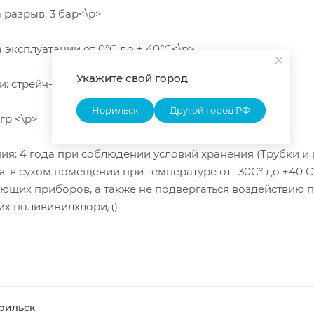
 разрыв: 3 бар<\p>
 эксплуатации от 0°С до + 40°С<\p>
Укажите свой город
и: стрейч-пленка<\p>
Норильск
Другой город РФ
 гр <\p>
ия: 4 года при соблюдении условий хранения (Трубки и
я, в сухом помещении при температуре от -30Сº до +40 Сº
ющих приборов, а также не подвергаться воздействию п
х поливинилхлорид)
рильск