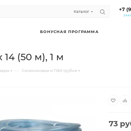
+7 (
Каталог
ЗАК
БОНУСНАЯ ПРОГРАММА
4 (50 м), 1 м
—
вары
Силиконовые и ПВХ трубки
73
ру