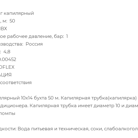
нг капилярный
 м: 50
ПВХ
е рабочее давление, бар: 1
зводства: Россия
: 4,8
0.00452
OFLEX
АЦИЯ
соответствия
лярный 10х14 бухта 50 м. Капилярная трубка(капилярка
диционера. Капилярная трубка имеет диаметр 10 и диаме
 помпы
кости: Вода питьевая и техническая, соки, слабоалкого