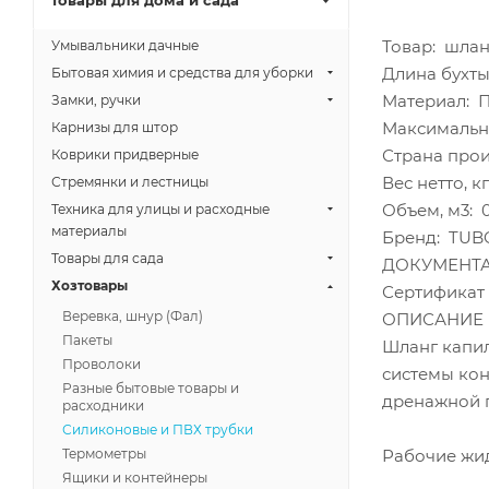
Товары для дома и сада
Товар: шла
Умывальники дачные
Длина бухты,
Бытовая химия и средства для уборки
Материал: 
Замки, ручки
Максимально
Карнизы для штор
Страна прои
Коврики придверные
Вес нетто, кг
Стремянки и лестницы
Объем, м3: 
Техника для улицы и расходные
материалы
Бренд: TUB
Товары для сада
ДОКУМЕНТ
Хозтовары
Сертификат 
Веревка, шнур (Фал)
ОПИСАНИЕ
Пакеты
Шланг капил
Проволоки
системы кон
Разные бытовые товары и
дренажной
расходники
Силиконовые и ПВХ трубки
Рабочие жид
Термометры
Ящики и контейнеры