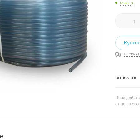
Много
Купить
Рассчит
ОПИСАНИЕ
Цена действ
от цен в ро
е