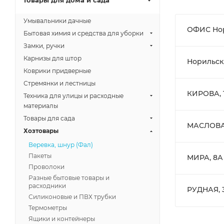
Товары для дома и сада
Умывальники дачные
ОФИС Но
Бытовая химия и средства для уборки
Замки, ручки
Карнизы для штор
Норильск
Коврики придверные
Стремянки и лестницы
КИРОВА, 
Техника для улицы и расходные
материалы
Товары для сада
МАСЛОВА
Хозтовары
Веревка, шнур (Фал)
Пакеты
МИРА, 8А
Проволоки
Разные бытовые товары и
расходники
РУДНАЯ, 
Силиконовые и ПВХ трубки
Термометры
Ящики и контейнеры