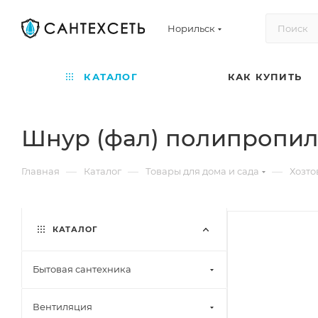
Норильск
КАТАЛОГ
КАК КУПИТЬ
Шнур (фал) полипропиле
—
—
—
Главная
Каталог
Товары для дома и сада
Хозто
КАТАЛОГ
Бытовая сантехника
Вентиляция