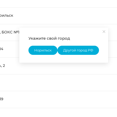
рильск
, БОКС №1
Укажите свой город
14
Норильск
Другой город РФ
, 2
39