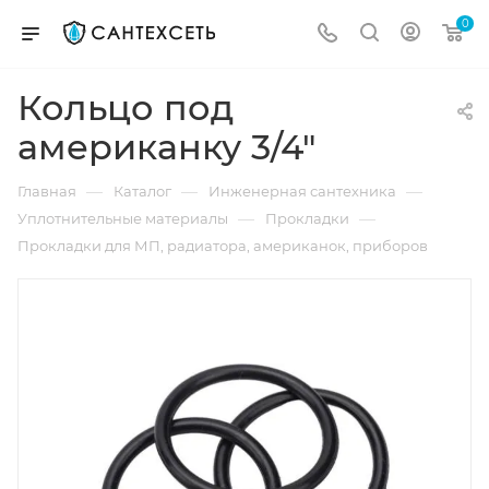
0
Кольцо под
американку 3/4"
—
—
—
Главная
Каталог
Инженерная сантехника
—
—
Уплотнительные материалы
Прокладки
Прокладки для МП, радиатора, американок, приборов