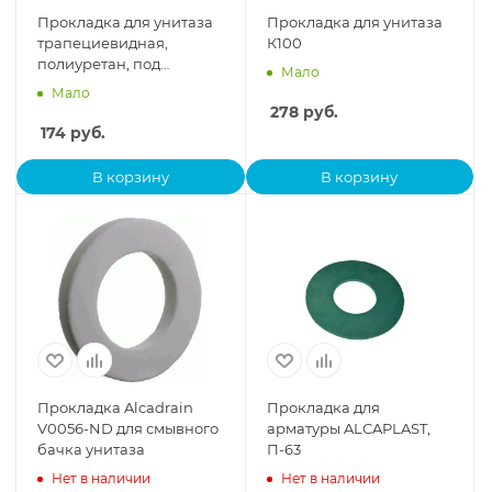
Прокладка для унитаза
Прокладка для унитаза
трапециевидная,
К100
полиуретан, под
Мало
смывной бачок
Мало
278
руб.
174
руб.
В корзину
В корзину
Прокладка Alcadrain
Прокладка для
V0056-ND для смывного
арматуры ALCAPLAST,
бачка унитаза
П-63
Нет в наличии
Нет в наличии