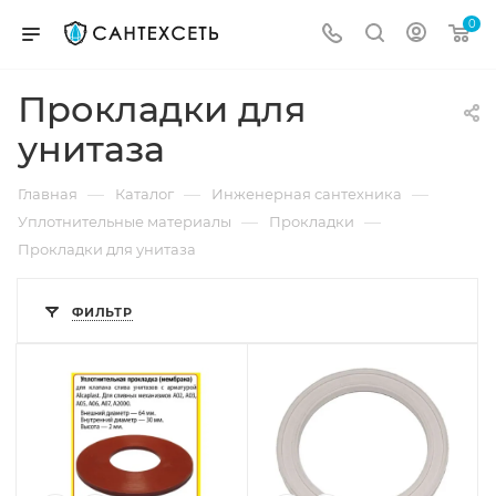
0
Прокладки для
унитаза
—
—
—
Главная
Каталог
Инженерная сантехника
—
—
Уплотнительные материалы
Прокладки
Прокладки для унитаза
ФИЛЬТР