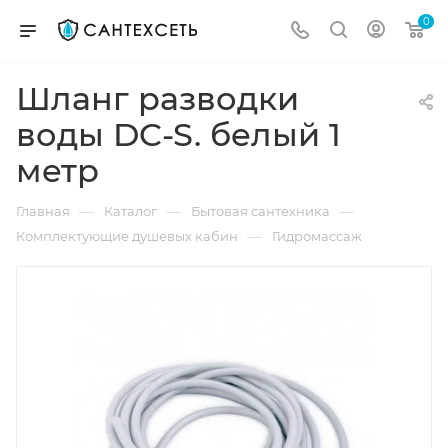
0
Шланг разводки
воды DC-S. белый 1
метр
—
—
—
Главная
Каталог
Бытовая сантехника
—
Комплектующие душевых кабин
Гидромассаж