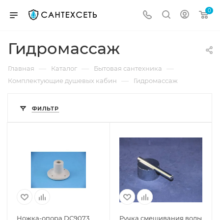
0
Гидромассаж
—
—
—
Главная
Каталог
Бытовая сантехника
—
Комплектующие душевых кабин
Гидромассаж
ФИЛЬТР
Ножка-опора DC9073,
Ручка смешивания воды