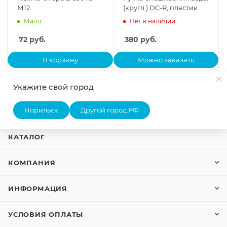
М12
(кругл.) DC-R, пластик
Мало
Нет в наличии
72
руб.
380
руб.
В корзину
Можно заказать
←
ctrl
Пред.
След.
ctrl
→
Страницы:
Укажите свой город
1
2
3
Норильск
Другой город РФ
КАТАЛОГ
КОМПАНИЯ
ИНФОРМАЦИЯ
УСЛОВИЯ ОПЛАТЫ