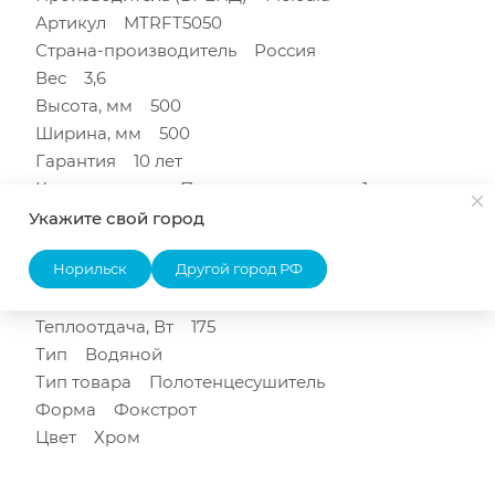
Артикул MTRFT5050
Страна-производитель Россия
Вес 3,6
Высота, мм 500
Ширина, мм 500
Гарантия 10 лет
Комплектация Полотенцесушитель-1шт.,
Паспорт-1шт., Телескопический держатель без
Укажите свой город
кольца - 1шт
Норильск
Другой город РФ
Материал/Покрытие Нержавеющая сталь
Подключение Нижнее
Теплоотдача, Вт 175
Тип Водяной
Тип товара Полотенцесушитель
Форма Фокстрот
Цвет Хром