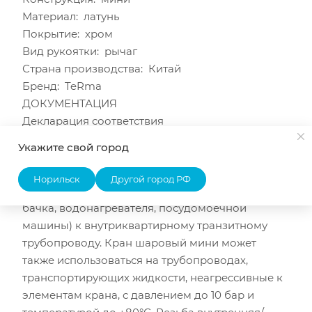
Материал: латунь
Покрытие: хром
Вид рукоятки: рычаг
Страна производства: Китай
Бренд: TeRma
ДОКУМЕНТАЦИЯ
Декларация соответствия
ОПИСАНИЕ
Укажите свой город
Кран шаровый мини применяется в качестве
запорной арматуры для подключения
Норильск
Другой город РФ
санитарно-технических приборов (смывного
бачка, водонагревателя, посудомоечной
машины) к внутриквартирному транзитному
трубопроводу. Кран шаровый мини может
также использоваться на трубопроводах,
транспортирующих жидкости, неагрессивные к
элементам крана, с давлением до 10 бар и