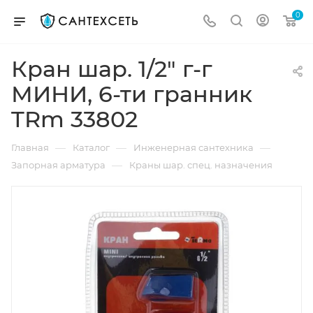
0
Кран шар. 1/2" г-г
МИНИ, 6-ти гранник
TRm 33802
—
—
—
Главная
Каталог
Инженерная сантехника
—
Запорная арматура
Краны шар. спец. назначения