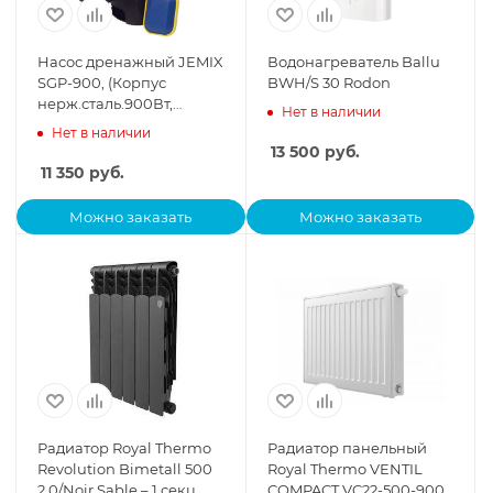
Насос дренажный JEMIX
Водонагреватель Ballu
SGP-900, (Корпус
BWH/S 30 Rodon
нерж.сталь.900Вт,
Нет в наличии
макс.подъем 9м,
Нет в наличии
макс.произв. 12,5куб.м/ч)
13 500
руб.
11 350
руб.
Можно заказать
Можно заказать
Радиатор Royal Thermo
Радиатор панельный
Revolution Bimetall 500
Royal Thermo VENTIL
2.0/Noir Sable – 1 секц.
COMPACT VC22-500-900