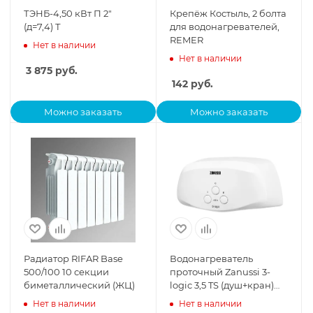
ТЭНБ-4,50 кВт П 2"
Крепёж Костыль, 2 болта
(д=7,4) Т
для водонагревателей,
REMER
Нет в наличии
Нет в наличии
3 875
руб.
142
руб.
Можно заказать
Можно заказать
Радиатор RIFAR Base
Водонагреватель
500/100 10 секции
проточный Zanussi 3-
биметаллический (ЖЦ)
logic 3,5 TS (душ+кран)
НС-1064841
Нет в наличии
Нет в наличии