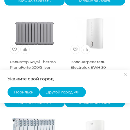
Можно заказать
Можно заказать
Радиатор Royal Thermo
Водонагреватель
PianoForte 500/Silver
Electrolux EWH 30
Satin – 1 секц.
Gladius 2.0
Укажите свой город
Нет в наличии
Нет в наличии
1 485
руб.
18 060
руб.
Норильск
Другой город РФ
Можно заказать
Можно заказать