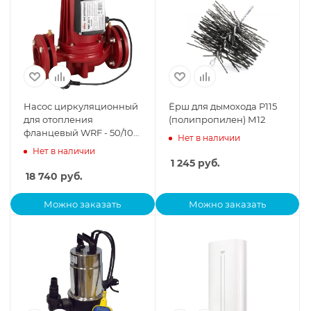
Насос циркуляционный
Ёрш для дымохода P115
для отопления
(полипропилен) М12
фланцевый WRF - 50/10
Нет в наличии
(370 Вт., произв.7.56 м³/ч.
Нет в наличии
подъем 10 м)
1 245
руб.
18 740
руб.
Можно заказать
Можно заказать