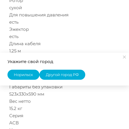
Ротор
сухой
Для повышения давления
есть
Эжектор
есть
Длина кабеля
1.25 м
Номинальный ток
Укажите свой город
5.5 А
Температура окружающей среды (макс.)
Норильск
Другой город РФ
+35 °С
Габариты без упаковки
523х330х590 мм
Вес нетто
15.2 кг
Серия
АСВ