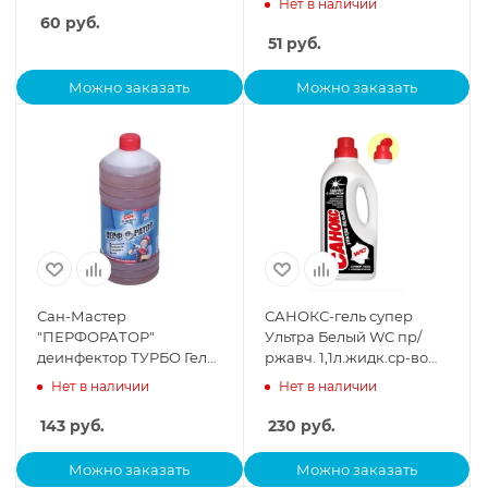
Нет в наличии
60
руб.
51
руб.
Можно заказать
Можно заказать
Сан-Мастер
САНОКС-гель супер
"ПЕРФОРАТОР"
Ультра Белый WC пр/
деинфектор ТУРБО Гель
ржавч. 1,1л.жидк.ср-во
для прочистки труб 1л.
*2/10
Нет в наличии
Нет в наличии
*3/12
143
руб.
230
руб.
Можно заказать
Можно заказать