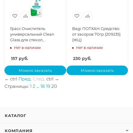
Грасс Очиститель
Bagi ПОТХАН Средство
универсальный Clean
от засоров 70гр (209235)
Glass для стекол,
(ЖЦ)
пластика, хрома,
Нет в наличии
Нет в наличии
кафеля, 600мл, курок *12
157
руб.
230
руб.
Можно заказать
Можно заказать
←
ctrl
Пред.
След.
ctrl
→
Страницы:
1
2
...
18
19
20
КАТАЛОГ
КОМПАНИЯ