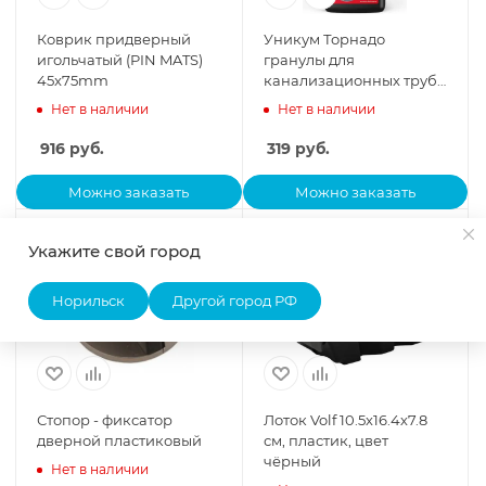
Коврик придверный
Уникум Торнадо
игольчатый (PIN MATS)
гранулы для
45x75mm
канализационных труб
600гр.*2/12
Нет в наличии
Нет в наличии
916
руб.
319
руб.
Можно заказать
Можно заказать
Укажите свой город
Норильск
Другой город РФ
Стопор - фиксатор
Лоток Volf 10.5х16.4х7.8
дверной пластиковый
см, пластик, цвет
чёрный
Нет в наличии