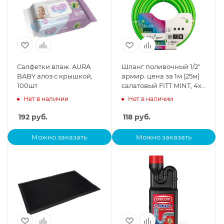
Салфетки влаж. AURA
Шланг поливочный 1/2"
BABY алоэ с крышкой,
армир. цена за 1м (25м)
100шт
салатовый FITT MINT, 4х
слойный, с анти-УФ
Нет в наличии
Нет в наличии
оболочкой
192
руб.
118
руб.
Можно заказать
Можно заказать