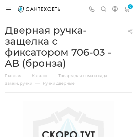
0
Дверная ручка-
защелка с
фиксатором 706-03 -
AB (бронза)
—
—
—
Главная
Каталог
Товары для дома и сада
—
Замки, ручки
Ручки дверные