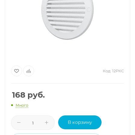
Код:
12РКС
168
руб.
Много
В корзину