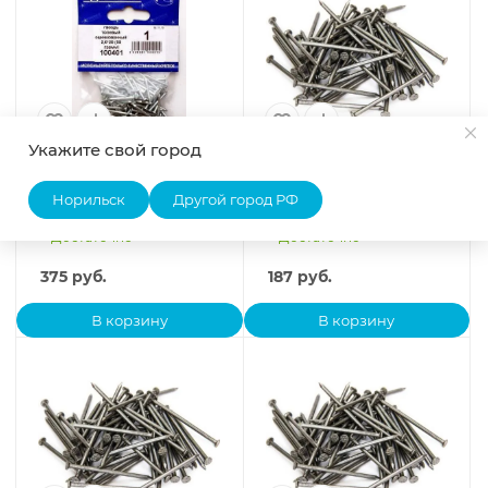
Укажите свой город
Гвоздь толевый
Гвоздь строительный
оцинкованный 2,0x20мм
цинк 5,0х150 (1 кг.)
Норильск
Другой город РФ
(500 грамм) 100401
ГОСКРЕП-пак.
Достаточно
Достаточно
375
руб.
187
руб.
В корзину
В корзину