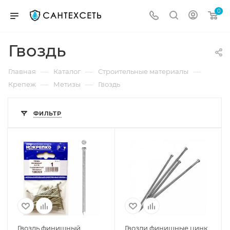
0
Гвоздь
—
—
—
Главная
Каталог
Строительные материалы
—
—
Крепеж
Метизы
Гвоздь
ФИЛЬТР
Гвоздь финишный
Гвозди финишные цинк