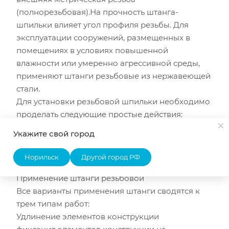
(полнорезьбовая).На прочность штанга-
шпильки влияет угол профиля резьбы. Для
эксплуатации сооружений, размещенных в
помещениях в условиях повышенной
влажности или умеренно агрессивной среды,
применяют штанги резьбовые из нержавеющей
стали.
Для установки резьбовой шпильки необходимо
проделать следующие простые действия:
закрепить в стене «цангу»
Укажите свой город
отрезать нужной длины шпильку
закрепить элементы в соответствии с
Норильск
Другой город РФ
допустимой нагрузкой
Применение штанги резьбовой
Все варианты применения штанги сводятся к
трем типам работ:
Удлинение элементов конструкции